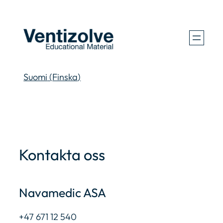
Hoppa
till
innehåll
Suomi
(
Finska
)
Kontakta oss
Navamedic ASA
+47 671 12 540