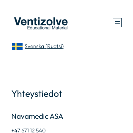
Siirry
sisältöön
Svenska
(
Ruotsi
)
Yhteystiedot
Navamedic ASA
+47 671 12 540